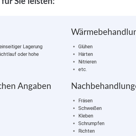
ür Sie leisten:
Wärmebehandlu
einseitiger Lagerung
Glühen
eichtlauf oder hohe
Härten
Nitrieren
etc.
schen Angaben
Nachbehandlung
Fräsen
Schweißen
Kleben
Schrumpfen
Richten